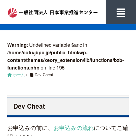
Warning
: Undefined variable $anc in
/home/cofu/jbpc.jp/public_html/wp-
content/themes/xeory_extension/lib/functions/bzb-
functions.php
on line
195
ホーム
/
Dev Cheat
Dev Cheat
お申込みの前に、
お申込みの流れ
についてご確