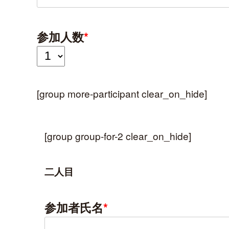
参加人数
*
[group more-participant clear_on_hide]
[group group-for-2 clear_on_hide]
二人目
参加者氏名
*